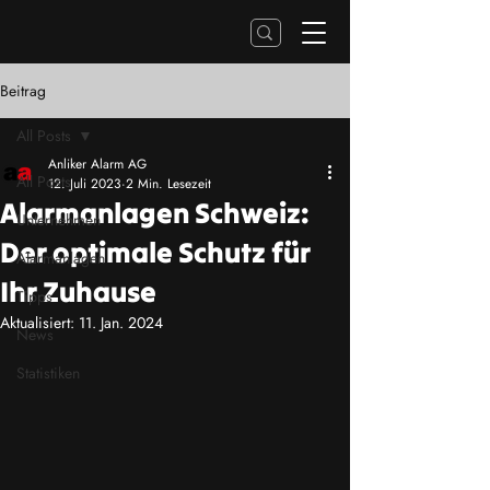
Beitrag
All Posts
Anliker Alarm AG
All Posts
12. Juli 2023
2 Min. Lesezeit
Alarmanlagen Schweiz:
Unternehmen
Der optimale Schutz für
Alarmanlagen
Ihr Zuhause
Tipps
Aktualisiert:
11. Jan. 2024
News
Statistiken