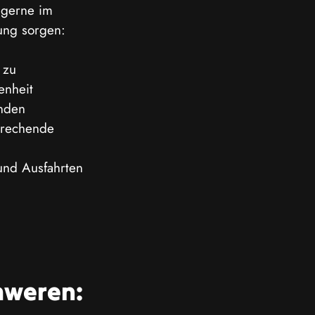
 gerne im 
ung sorgen:
 zu 
enheit 
nden 
prechende 
nd Ausfahrten 
hweren: 