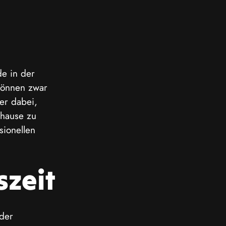
de in der 
 können zwar 
er dabei, 
uhause zu 
ionellen 
szeit
der 