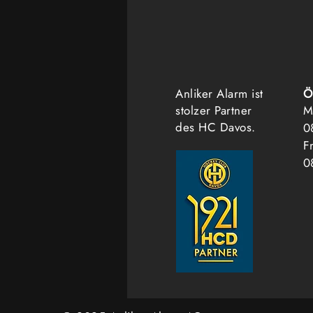
Anliker Alarm ist
Ö
stolzer Partner
M
des HC Davos.
0
Fr
0