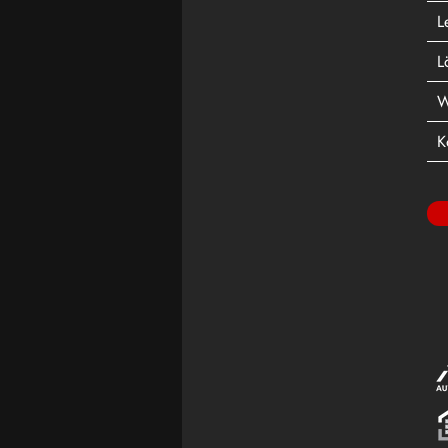
L
L
W
K