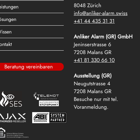
8048 Zürich
eistungen
info@anliker-alarm.swiss
ösungen
+41 44 435 31 31
issen
Anliker Alarm (GR) GmbH
ontakt
Jeninserstrasse 6
7208 Malans GR
+41 81 330 66 10
Beratung vereinbaren
Ausstellung (GR)
Neugutstrasse 4
7208 Malans GR
Besuche nur mit tel.
Voranmeldung.