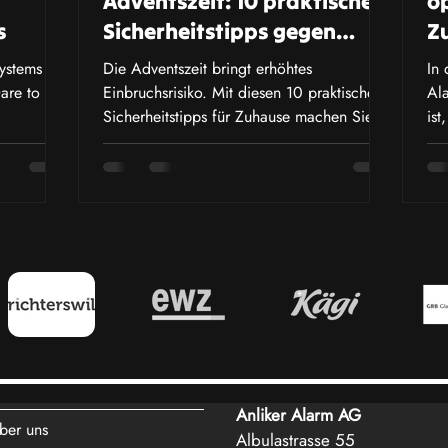
Adventszeit: 10 praktische
op
s
Sicherheitstipps gegen
Z
Einbrecher für Zuhause
ystems
Die Adventszeit bringt erhöhtes
In 
are to be
Einbruchsrisiko. Mit diesen 10 praktischen
Al
Sicherheitstipps für Zuhause machen Sie
ist
Ihr Heim einfach sicherer
sie
Anliker Alarm AG
ber uns
Albulastrasse 55