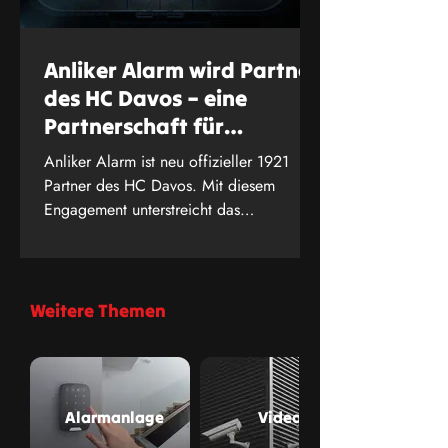
Anliker Alarm wird Partner
des HC Davos – eine
Partnerschaft für
Schweizer
Anliker Alarm ist neu offizieller 1921
Spitzenleistungen
Partner des HC Davos. Mit diesem
Engagement unterstreicht das
Sicherheitsunternehmen seine tiefe
Verbundenheit zu Schweizer
Spitzenleistungen – sei es auf dem Eis
oder im Bereich der Sicherheit.
Weitere Themen
Alarmanlage
Video