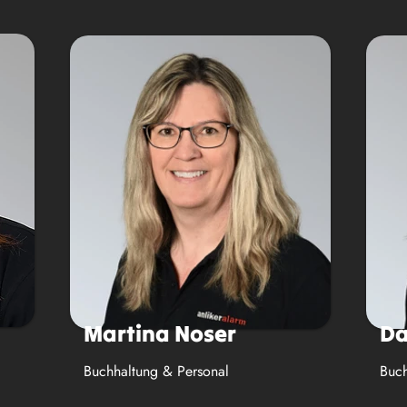
Martina Noser
Da
B
uchhaltung & Personal
Buch