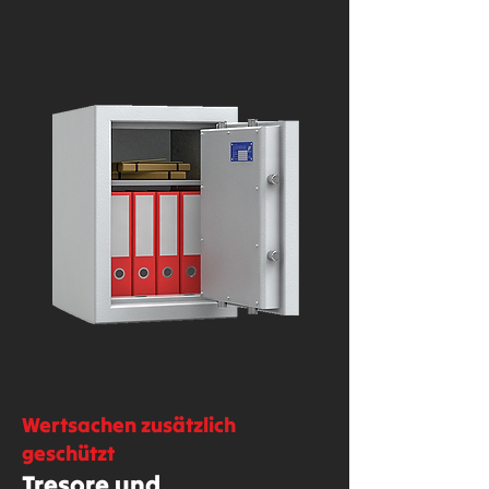
Wertsachen zusätzlich
geschützt
Tresore und