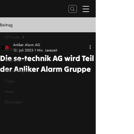
Beitrag
All Posts
Anliker Alarm AG
All Posts
12. Juli 2023
1 Min. Lesezeit
Die se-technik AG wird Teil
Unternehmen
der Anliker Alarm Gruppe
Alarmanlagen
Tipps
News
Statistiken