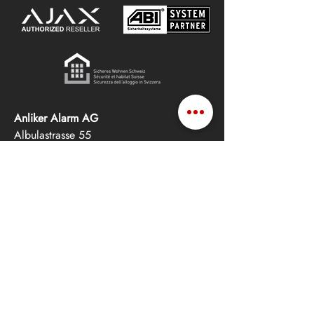
Anliker Alarm AG
Albulastrasse 55
8048 Zürich
info@anliker-alarm.swiss
+41 44 435 31 31
Anliker Alarm (GR) GmbH
Jeninserstrasse 6
7208 Malans GR
+41 81 330 66 10
Ausstellung (GR)