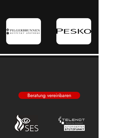
Alarm Gruppe
Beratung vereinbaren